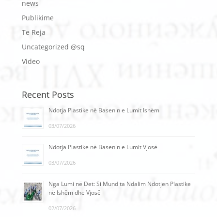
news
Publikime
Te Reja
Uncategorized @sq
Video
Recent Posts
Ndotja Plastike në Basenin e Lumit Ishëm
03/07/2026
Ndotja Plastike në Basenin e Lumit Vjosë
03/07/2026
Nga Lumi në Det: Si Mund ta Ndalim Ndotjen Plastike
në Ishëm dhe Vjosë
02/07/2026