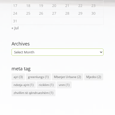
17
18
19
20
21
22
23
24
25
26
27
28
29
30
31
« Jul
Archives
meta tag
ajri
(3)
greenlungs
(1)
Mbetjet Urbane
(2)
Mjedisi
(2)
ndotja ajrit
(1)
riciklim
(1)
vnm
(1)
zhvillim të qëndrueshëm
(1)