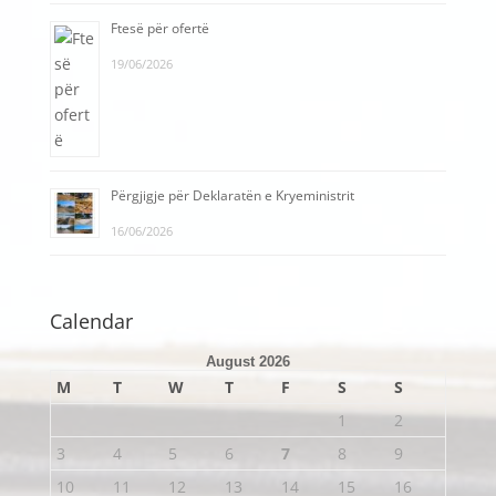
Ftesë për ofertë
19/06/2026
Përgjigje për Deklaratën e Kryeministrit
16/06/2026
Calendar
August 2026
M
T
W
T
F
S
S
1
2
3
4
5
6
7
8
9
10
11
12
13
14
15
16