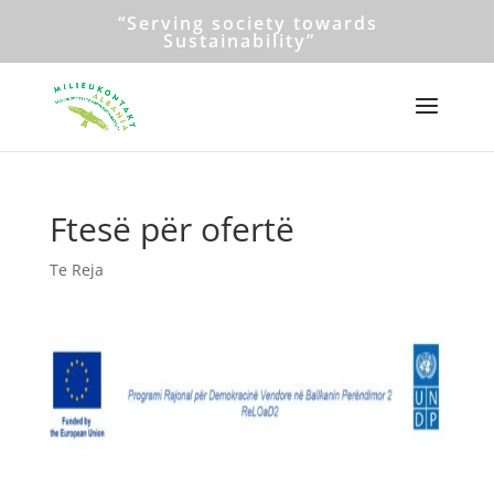
“Serving society towards
Sustainability”
Ftesë për ofertë
Te Reja