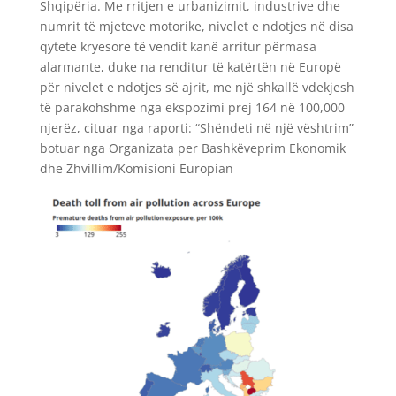
Shqipëria. Me rritjen e urbanizimit, industrive dhe
numrit të mjeteve motorike, nivelet e ndotjes në disa
qytete kryesore të vendit kanë arritur përmasa
alarmante, duke na renditur të katërtën në Europë
për nivelet e ndotjes së ajrit, me një shkallë vdekjesh
të parakohshme nga ekspozimi prej 164 në 100,000
njerëz, cituar nga raporti: “Shëndeti në një vështrim”
botuar nga Organizata per Bashkëveprim Ekonomik
dhe Zhvillim/Komisioni Europian