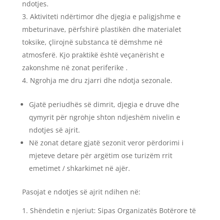
ndotjes.
Aktiviteti ndërtimor dhe djegia e paligjshme e
mbeturinave, përfshirë plastikën dhe materialet
toksike, çlirojnë substanca të dëmshme në
atmosferë. Kjo praktikë është veçanërisht e
zakonshme në zonat periferike .
Ngrohja me dru zjarri dhe ndotja sezonale.
Gjatë periudhës së dimrit, djegia e druve dhe
qymyrit për ngrohje shton ndjeshëm nivelin e
ndotjes së ajrit.
Në zonat detare gjatë sezonit veror përdorimi i
mjeteve detare për argëtim ose turizëm rrit
emetimet / shkarkimet në ajër.
Pasojat e ndotjes së ajrit ndihen në:
Shëndetin e njeriut: Sipas Organizatës Botërore të