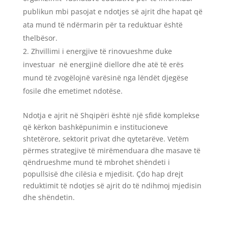
publikun mbi pasojat e ndotjes së ajrit dhe hapat që
ata mund të ndërmarin për ta reduktuar është
thelbësor.
Zhvillimi i energjive të rinovueshme duke
investuar në energjinë diellore dhe atë të erës
mund të zvogëlojnë varësinë nga lëndët djegëse
fosile dhe emetimet ndotëse.
Ndotja e ajrit në Shqipëri është një sfidë komplekse
që kërkon bashkëpunimin e institucioneve
shtetërore, sektorit privat dhe qytetarëve. Vetëm
përmes strategjive të mirëmenduara dhe masave të
qëndrueshme mund të mbrohet shëndeti i
popullsisë dhe cilësia e mjedisit. Çdo hap drejt
reduktimit të ndotjes së ajrit do të ndihmoj mjedisin
dhe shëndetin.