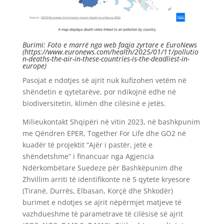
Burimi: Foto e marrë nga web faqja zyrtare e EuroNews
(https://www.euronews.com/health/2025/01/11/pollutio
n-deaths-the-air-in-these-countries-is-the-deadliest-in-
europe)
Pasojat e ndotjes së ajrit nuk kufizohen vetëm në
shëndetin e qytetarëve, por ndikojnë edhe në
biodiversitetin, klimën dhe cilësinë e jetës.
Milieukontakt Shqipëri në vitin 2023, në bashkpunim
me Qëndren EPER, Together For Life dhe GO2 në
kuadër të projektit “Ajër i pastër, jetë e
shëndetshme” i financuar nga Agjencia
Ndërkombëtare Suedeze për Bashkëpunim dhe
Zhvillim arriti të identifikonte në 5 qytete kryesore
(Tiranë, Durrës, Elbasan, Korçë dhe Shkodër)
burimet e ndotjes se ajrit nëpërmjet matjeve të
vazhdueshme të parametrave të cilësisë së ajrit