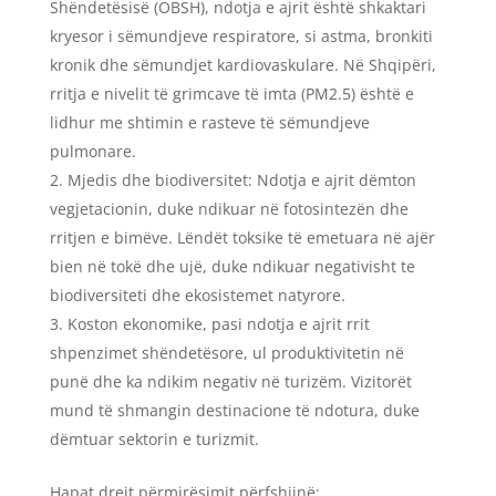
Shëndetësisë (OBSH), ndotja e ajrit është shkaktari
kryesor i sëmundjeve respiratore, si astma, bronkiti
kronik dhe sëmundjet kardiovaskulare. Në Shqipëri,
rritja e nivelit të grimcave të imta (PM2.5) është e
lidhur me shtimin e rasteve të sëmundjeve
pulmonare.
Mjedis dhe biodiversitet: Ndotja e ajrit dëmton
vegjetacionin, duke ndikuar në fotosintezën dhe
rritjen e bimëve. Lëndët toksike të emetuara në ajër
bien në tokë dhe ujë, duke ndikuar negativisht te
biodiversiteti dhe ekosistemet natyrore.
Koston ekonomike, pasi ndotja e ajrit rrit
shpenzimet shëndetësore, ul produktivitetin në
punë dhe ka ndikim negativ në turizëm. Vizitorët
mund të shmangin destinacione të ndotura, duke
dëmtuar sektorin e turizmit.
Hapat drejt përmirësimit përfshijnë: