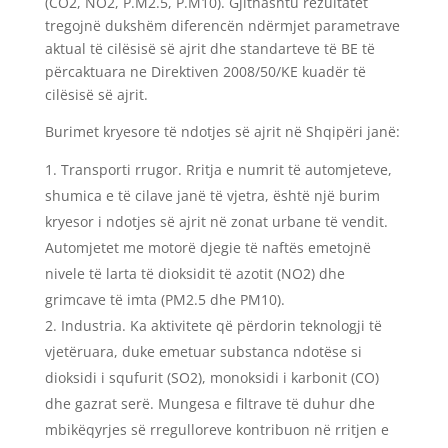
(CO2, NO2, P.M2.5, P.M10). Gjithashtu rezultatet
tregojnë dukshëm diferencën ndërmjet parametrave
aktual të cilësisë së ajrit dhe standarteve të BE të
përcaktuara ne Direktiven 2008/50/KE kuadër të
cilësisë së ajrit.
Burimet kryesore të ndotjes së ajrit në Shqipëri janë:
Transporti rrugor. Rritja e numrit të automjeteve,
shumica e të cilave janë të vjetra, është një burim
kryesor i ndotjes së ajrit në zonat urbane të vendit.
Automjetet me motorë djegie të naftës emetojnë
nivele të larta të dioksidit të azotit (NO2) dhe
grimcave të imta (PM2.5 dhe PM10).
Industria. Ka aktivitete që përdorin teknologji të
vjetëruara, duke emetuar substanca ndotëse si
dioksidi i squfurit (SO2), monoksidi i karbonit (CO)
dhe gazrat serë. Mungesa e filtrave të duhur dhe
mbikëqyrjes së rregulloreve kontribuon në rritjen e