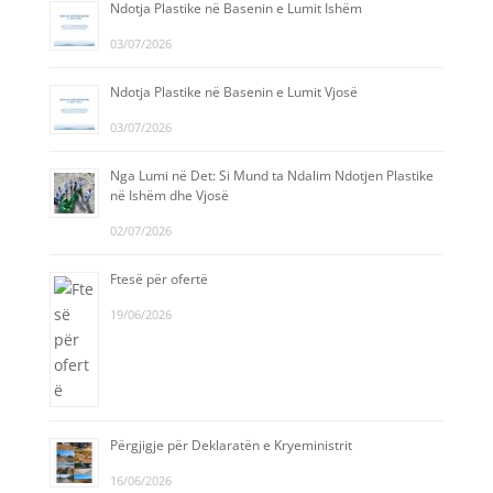
Ndotja Plastike në Basenin e Lumit Ishëm
03/07/2026
Ndotja Plastike në Basenin e Lumit Vjosë
03/07/2026
Nga Lumi në Det: Si Mund ta Ndalim Ndotjen Plastike
në Ishëm dhe Vjosë
02/07/2026
Ftesë për ofertë
19/06/2026
Përgjigje për Deklaratën e Kryeministrit
16/06/2026