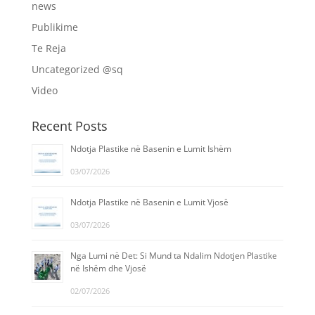
news
Publikime
Te Reja
Uncategorized @sq
Video
Recent Posts
Ndotja Plastike në Basenin e Lumit Ishëm
03/07/2026
Ndotja Plastike në Basenin e Lumit Vjosë
03/07/2026
Nga Lumi në Det: Si Mund ta Ndalim Ndotjen Plastike
në Ishëm dhe Vjosë
02/07/2026