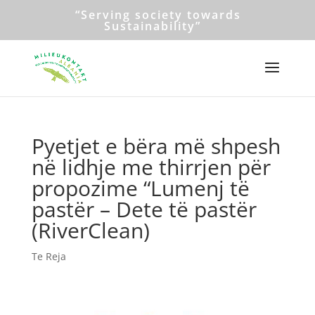
“Serving society towards
Sustainability”
Pyetjet e bëra më shpesh
në lidhje me thirrjen për
propozime “Lumenj të
pastër – Dete të pastër
(RiverClean)
Te Reja