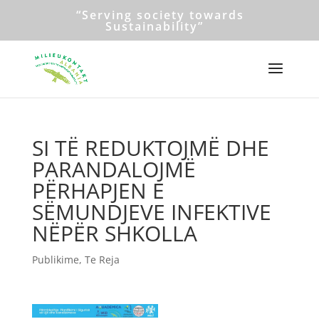
“Serving society towards
Sustainability”
SI TË REDUKTOJMË DHE
PARANDALOJMË
PËRHAPJEN E
SËMUNDJEVE INFEKTIVE
NËPËR SHKOLLA
Publikime
,
Te Reja