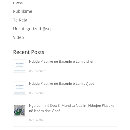
news
Publikime
Te Reja
Uncategorized @sq
Video
Recent Posts
Ndotja Plastike në Basenin e Lumit Ishëm
03/07/2026
Ndotja Plastike në Basenin e Lumit Vjosë
03/07/2026
Nga Lumi në Det: Si Mund ta Ndalim Ndotjen Plastike
në Ishëm dhe Vjosë
02/07/2026