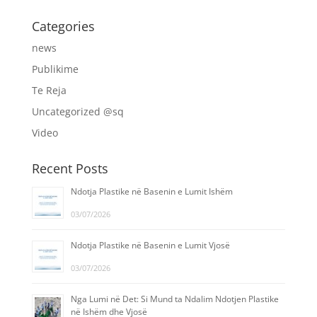
Categories
news
Publikime
Te Reja
Uncategorized @sq
Video
Recent Posts
Ndotja Plastike në Basenin e Lumit Ishëm
03/07/2026
Ndotja Plastike në Basenin e Lumit Vjosë
03/07/2026
Nga Lumi në Det: Si Mund ta Ndalim Ndotjen Plastike
në Ishëm dhe Vjosë