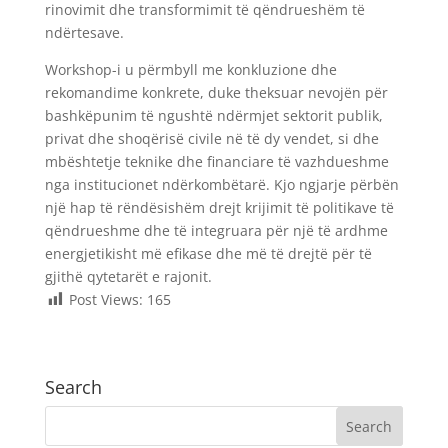
rinovimit dhe transformimit të qëndrueshëm të
ndërtesave.
Workshop-i u përmbyll me konkluzione dhe
rekomandime konkrete, duke theksuar nevojën për
bashkëpunim të ngushtë ndërmjet sektorit publik,
privat dhe shoqërisë civile në të dy vendet, si dhe
mbështetje teknike dhe financiare të vazhdueshme
nga institucionet ndërkombëtarë. Kjo ngjarje përbën
një hap të rëndësishëm drejt krijimit të politikave të
qëndrueshme dhe të integruara për një të ardhme
energjetikisht më efikase dhe më të drejtë për të
gjithë qytetarët e rajonit.
Post Views:
165
Search