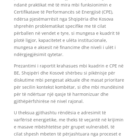
ndanë praktikat më të mira mbi funksionimin e
Certifikatave të Performancës së Energjisë (CPE),
ndërsa pjesëmarrësit nga Shqipëria dhe Kosova
shprehën problematikat specifike me të cilat
përballen në vendet e tyre, si mungesa e kuadrit të
plotë ligjor, kapacitetet e ulëta institucionale,
mungesa e aksesit në financime dhe niveli i ulët i
ndërgjegjësimit qytetar.
Prezantimi i raportit krahasues mbi kuadrin e CPE në
BE, Shqipëri dhe Kosovë shërbeu si pikënisje për
diskutime mbi pengesat aktuale dhe masat prioritare
për secilin kontekst kombëtar, si dhe mbi mundësinë
për të ndërtuar një qasje të harmonizuar dhe
gjithëpërfshirëse në nivel rajonal.
U theksua gjithashtu rëndësia e adresimit të
varfërisë energjetike, me theks të veçantë në krijimin
e masave mbështetëse për grupet vulnerabël, të
cilat shpesh mbeten të përjashtuara nga proceset e