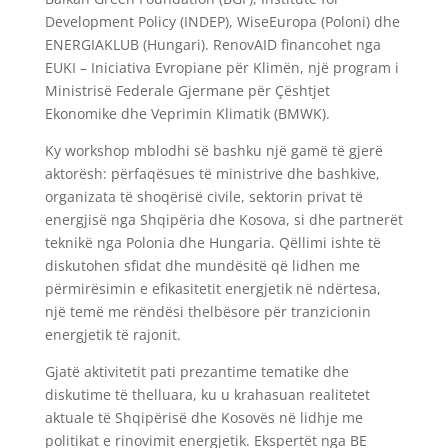
Development Policy (INDEP), WiseEuropa (Poloni) dhe
ENERGIAKLUB (Hungari). RenovAID financohet nga
EUKI – Iniciativa Evropiane për Klimën, një program i
Ministrisë Federale Gjermane për Çështjet
Ekonomike dhe Veprimin Klimatik (BMWK).
Ky workshop mblodhi së bashku një gamë të gjerë
aktorësh: përfaqësues të ministrive dhe bashkive,
organizata të shoqërisë civile, sektorin privat të
energjisë nga Shqipëria dhe Kosova, si dhe partnerët
teknikë nga Polonia dhe Hungaria. Qëllimi ishte të
diskutohen sfidat dhe mundësitë që lidhen me
përmirësimin e efikasitetit energjetik në ndërtesa,
një temë me rëndësi thelbësore për tranzicionin
energjetik të rajonit.
Gjatë aktivitetit pati prezantime tematike dhe
diskutime të thelluara, ku u krahasuan realitetet
aktuale të Shqipërisë dhe Kosovës në lidhje me
politikat e rinovimit energjetik. Ekspertët nga BE