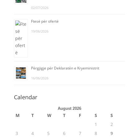
02/07/2026
Ftesë për ofertë
19/06/2026
Përgjigje për Deklaratën e Kryeministrit
16/06/2026
Calendar
August 2026
M
T
W
T
F
S
S
1
2
3
4
5
6
7
8
9