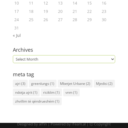
10
11
12
13
14
15
16
17
18
19
20
21
22
23
24
25
26
27
28
29
30
31
« Jul
Archives
meta tag
ajri
(3)
greenlungs
(1)
Mbetjet Urbane
(2)
Mjedisi
(2)
ndotja ajrit
(1)
riciklim
(1)
vnm
(1)
zhvillim të qëndrueshëm
(1)
Designed by alTin | Powered by iTeam.al | Ⓒ Copyright