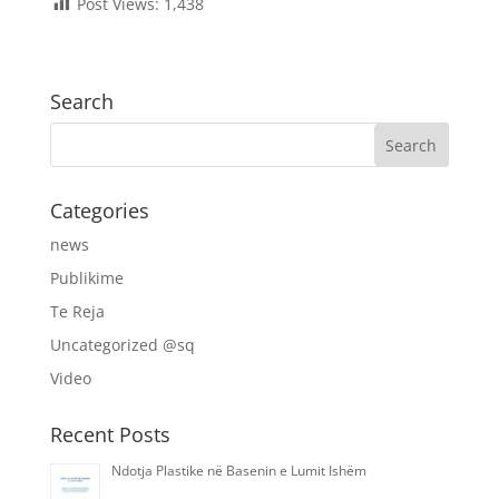
Post Views:
1,438
Search
Categories
news
Publikime
Te Reja
Uncategorized @sq
Video
Recent Posts
Ndotja Plastike në Basenin e Lumit Ishëm