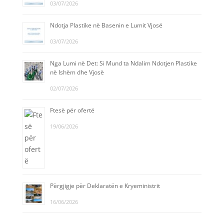
03/07/2026
Ndotja Plastike në Basenin e Lumit Vjosë
03/07/2026
Nga Lumi në Det: Si Mund ta Ndalim Ndotjen Plastike
në Ishëm dhe Vjosë
02/07/2026
Ftesë për ofertë
19/06/2026
Përgjigje për Deklaratën e Kryeministrit
16/06/2026