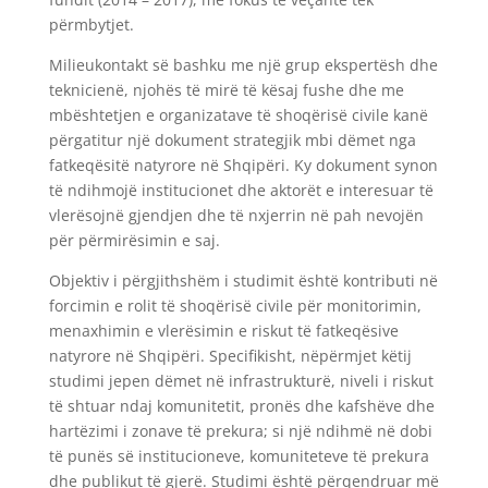
përmbytjet.
Milieukontakt së bashku me një grup ekspertësh dhe
teknicienë, njohës të mirë të kësaj fushe dhe me
mbështetjen e organizatave të shoqërisë civile kanë
përgatitur një dokument strategjik mbi dëmet nga
fatkeqësitë natyrore në Shqipëri. Ky dokument synon
të ndihmojë institucionet dhe aktorët e interesuar të
vlerësojnë gjendjen dhe të nxjerrin në pah nevojën
për përmirësimin e saj.
Objektiv i përgjithshëm i studimit është kontributi në
forcimin e rolit të shoqërisë civile për monitorimin,
menaxhimin e vlerësimin e riskut të fatkeqësive
natyrore në Shqipëri. Specifikisht, nëpërmjet këtij
studimi jepen dëmet në infrastrukturë, niveli i riskut
të shtuar ndaj komunitetit, pronës dhe kafshëve dhe
hartëzimi i zonave të prekura; si një ndihmë në dobi
të punës së institucioneve, komuniteteve të prekura
dhe publikut të gjerë. Studimi është përqendruar më