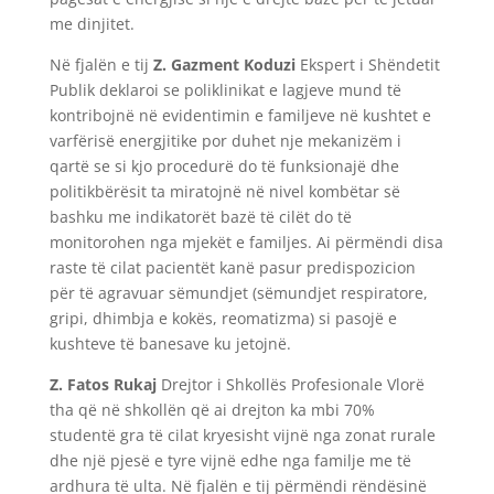
me dinjitet.
Në fjalën e tij
Z. Gazment Koduzi
Ekspert i Shëndetit
Publik deklaroi se poliklinikat e lagjeve mund të
kontribojnë në evidentimin e familjeve në kushtet e
varfërisë energjitike por duhet nje mekanizëm i
qartë se si kjo procedurë do të funksionajë dhe
politikbërësit ta miratojnë në nivel kombëtar së
bashku me indikatorët bazë të cilët do të
monitorohen nga mjekët e familjes. Ai përmëndi disa
raste të cilat pacientët kanë pasur predispozicion
për të agravuar sëmundjet (sëmundjet respiratore,
gripi, dhimbja e kokës, reomatizma) si pasojë e
kushteve të banesave ku jetojnë.
Z. Fatos Rukaj
Drejtor i Shkollës Profesionale Vlorë
tha që në shkollën që ai drejton ka mbi 70%
studentë gra të cilat kryesisht vijnë nga zonat rurale
dhe një pjesë e tyre vijnë edhe nga familje me të
ardhura të ulta. Në fjalën e tij përmëndi rëndësinë