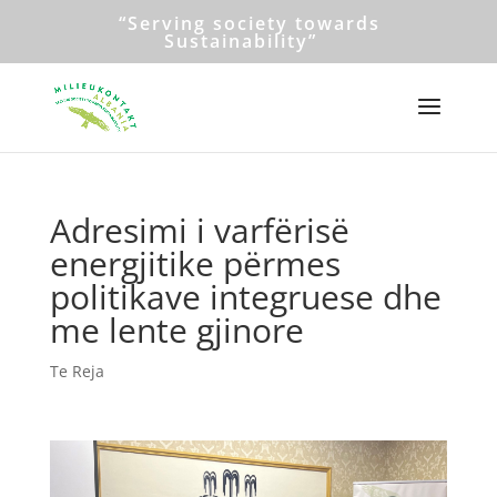
“Serving society towards
Sustainability”
Adresimi i varfërisë
energjitike përmes
politikave integruese dhe
me lente gjinore
Te Reja