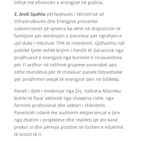
lidhje me eficencën e energjisë në godina.
Z. Andi Spahiu
përfaqësues i Ministrisë së
Infrastrukturës dhe Energjise prezantoi
subvencionet që qeveria ka vënë në dispozicion të
familjeve për vendosjen e paneleve për ngrohjen e
ujit duke i mbuluar 70% të investimit. Gjithashtu një
politikë tjetër është krijimi i Fondit të Garancisë nga
prodhuesit e energjisë nga burimet e rinovueshme
për t’i ardhur në ndihmë grupeve vunerabel apo
edhe mundësia për të instaluar panele fotovoltaike
për prodhimin vetjak të energjisë deri ne 500kWp.
Paneli i dytë i moderuar nga Znj. Valbona Mazreku
kishte të ftuar aktivistë nga shoqeria civile, nga
formimi profesional dhe sektori i shëndetit.
Panelistët ndanë me auditorin eksperiencat e tyre
nga zbatimi i projekteve dhe realiteti qe ato kanë
prekur si dhe përvoja pozitive në fushen e edukimit
të brezit të ri.