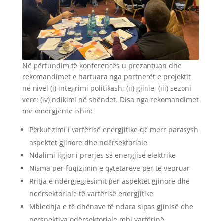
Në përfundim të konferencës u prezantuan dhe
rekomandimet e hartuara nga partnerët e projektit
në nivel (i) integrimi politikash; (ii) gjinie; (iii) sezoni
vere; (iv) ndikimi në shëndet. Disa nga rekomandimet
më emergjente ishin:
Përkufizimi i varfërisë energjitike që merr parasysh
aspektet gjinore dhe ndërsektoriale
Ndalimi ligjor i prerjes së energjisë elektrike
Nisma për fuqizimin e qytetarëve për të vepruar
Rritja e ndërgjegjësimit për aspektet gjinore dhe
ndërsektoriale të varfërisë energjitike
Mbledhja e të dhënave të ndara sipas gjinisë dhe
perspektiva ndërsektoriale mbi varfërinë