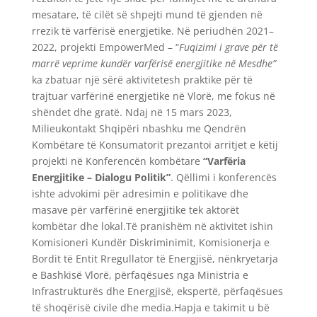
mesatare, të cilët së shpejti mund të gjenden në
rrezik të varfërisë energjetike. Në periudhën 2021–
2022, projekti EmpowerMed – “
Fuqizimi i grave për të
marrë veprime kundër varfërisë energjitike në Mesdhe”
ka zbatuar një sërë aktivitetesh praktike për të
trajtuar varfërinë energjetike në Vlorë, me fokus në
shëndet dhe gratë. Ndaj në 15 mars 2023,
Milieukontakt Shqipëri nbashku me Qendrën
Kombëtare të Konsumatorit prezantoi arritjet e këtij
projekti në Konferencën kombëtare
“Varfëria
Energjitike – Dialogu Politik”
. Qëllimi i konferencës
ishte advokimi për adresimin e politikave dhe
masave për varfërinë energjitike tek aktorët
kombëtar dhe lokal.Të pranishëm në aktivitet ishin
Komisioneri Kundër Diskriminimit, Komisionerja e
Bordit të Entit Rregullator të Energjisë, nënkryetarja
e Bashkisë Vlorë, përfaqësues nga Ministria e
Infrastrukturës dhe Energjisë, ekspertë, përfaqësues
të shoqërisë civile dhe media.Hapja e takimit u bë