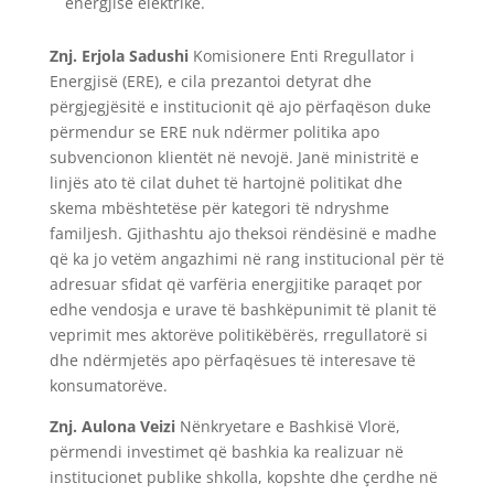
energjise elektrike.
Znj. Erjola Sadushi
Komisionere Enti Rregullator i
Energjisë (ERE), e cila prezantoi detyrat dhe
përgjegjësitë e institucionit që ajo përfaqëson duke
përmendur se ERE nuk ndërmer politika apo
subvencionon klientët në nevojë. Janë ministritë e
linjës ato të cilat duhet të hartojnë politikat dhe
skema mbështetëse për kategori të ndryshme
familjesh. Gjithashtu ajo theksoi rëndësinë e madhe
që ka jo vetëm angazhimi në rang institucional për të
adresuar sfidat që varfëria energjitike paraqet por
edhe vendosja e urave të bashkëpunimit të planit të
veprimit mes aktorëve politikëbërës, rregullatorë si
dhe ndërmjetës apo përfaqësues të interesave të
konsumatorëve.
Znj. Aulona Veizi
Nënkryetare e Bashkisë Vlorë,
përmendi investimet që bashkia ka realizuar në
institucionet publike shkolla, kopshte dhe çerdhe në