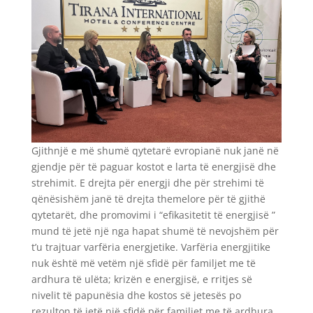
Gjithnjë e më shumë qytetarë evropianë nuk janë në
gjendje për të paguar kostot e larta të energjisë dhe
strehimit. E drejta për energji dhe për strehimi të
qënësishëm janë të drejta themelore për të gjithë
qytetarët, dhe promovimi i “efikasitetit të energjisë ”
mund të jetë një nga hapat shumë të nevojshëm për
t’u trajtuar varfëria energjetike. Varfëria energjitike
nuk është më vetëm një sfidë për familjet me të
ardhura të ulëta; krizën e energjisë, e rritjes së
nivelit të papunësia dhe kostos së jetesës po
rezulton të jetë një sfidë për familjet me të ardhura