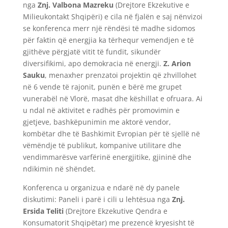
nga
Znj. Valbona Mazreku
(Drejtore Ekzekutive e
Milieukontakt Shqipëri) e cila në fjalën e saj nënvizoi
se konferenca merr një rëndësi të madhe sidomos
për faktin që energjia ka tërhequr vemendjen e të
gjithëve përgjatë vitit të fundit, sikundër
diversifikimi, apo demokracia në energji.
Z. Arion
Sauku
, menaxher prenzatoi projektin që zhvillohet
në 6 vende të rajonit, punën e bërë me grupet
vunerabël në Vlorë, masat dhe këshillat e ofruara. Ai
u ndal në aktivitet e radhës për promovimin e
gjetjeve, bashkëpunimin me aktorë vendor,
kombëtar dhe të Bashkimit Evropian për të sjellë në
vëmëndje të publikut, kompanive utilitare dhe
vendimmarësve varfërinë energjitike, gjininë dhe
ndikimin në shëndet.
Konferenca u organizua e ndarë në dy panele
diskutimi: Paneli i parë i cili u lehtësua nga
Znj.
Ersida Teliti
(Drejtore Ekzekutive Qendra e
Konsumatorit Shqipëtar) me prezencë kryesisht të