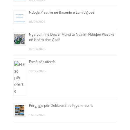
Ndotja Plastike në Basenin e Lumit Vjosë
03/07/2026
Nga Lumi në Det: Si Mund ta Ndalim Ndotjen Plastike
në Ishëm dhe Vjosë
02/07/2026
Ftesë për ofertë
19/06/2026
Përgjigje për Deklaratën e Kryeministrit
16/06/2026