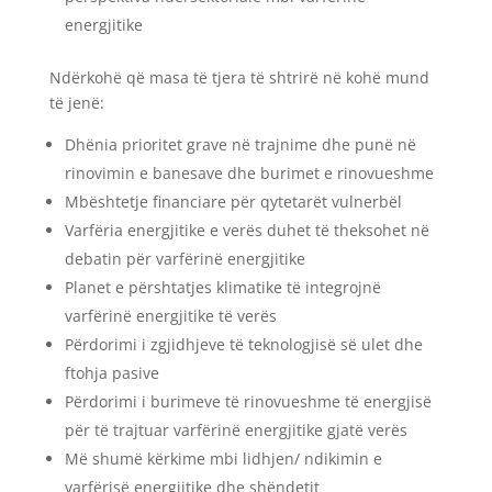
energjitike
Ndërkohë që masa të tjera të shtrirë në kohë mund
të jenë:
Dhënia prioritet grave në trajnime dhe punë në
rinovimin e banesave dhe burimet e rinovueshme
Mbështetje financiare për qytetarët vulnerbël
Varfëria energjitike e verës duhet të theksohet në
debatin për varfërinë energjitike
Planet e përshtatjes klimatike të integrojnë
varfërinë energjitike të verës
Përdorimi i zgjidhjeve të teknologjisë së ulet dhe
ftohja pasive
Përdorimi i burimeve të rinovueshme të energjisë
për të trajtuar varfërinë energjitike gjatë verës
Më shumë kërkime mbi lidhjen/ ndikimin e
varfërisë energjitike dhe shëndetit