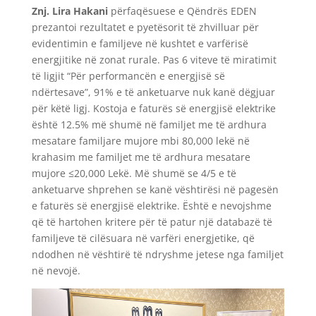
Znj. Lira Hakani
përfaqësuese e Qëndrës EDEN
prezantoi rezultatet e pyetësorit të zhvilluar për
evidentimin e familjeve në kushtet e varfërisë
energjitike në zonat rurale. Pas 6 viteve të miratimit
të ligjit “Për performancën e energjisë së
ndërtesave”, 91% e të anketuarve nuk kanë dëgjuar
për këtë ligj. Kostoja e faturës së energjisë elektrike
është 12.5% më shumë në familjet me të ardhura
mesatare familjare mujore mbi 80,000 lekë në
krahasim me familjet me të ardhura mesatare
mujore ≤20,000 Lekë. Më shumë se 4/5 e të
anketuarve shprehen se kanë vështirësi në pagesën
e faturës së energjisë elektrike. Është e nevojshme
që të hartohen kritere për të patur një databazë të
familjeve të cilësuara në varfëri energjetike, që
ndodhen në vështirë të ndryshme jetese nga familjet
në nevojë.