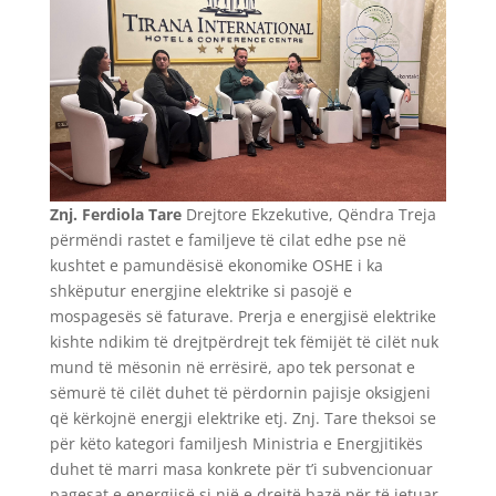
Znj. Ferdiola Tare
Drejtore Ekzekutive, Qëndra Treja
përmëndi rastet e familjeve të cilat edhe pse në
kushtet e pamundësisë ekonomike OSHE i ka
shkëputur energjine elektrike si pasojë e
mospagesës së faturave. Prerja e energjisë elektrike
kishte ndikim të drejtpërdrejt tek fëmijët të cilët nuk
mund të mësonin në errësirë, apo tek personat e
sëmurë të cilët duhet të përdornin pajisje oksigjeni
që kërkojnë energji elektrike etj. Znj. Tare theksoi se
për këto kategori familjesh Ministria e Energjitikës
duhet të marri masa konkrete për t’i subvencionuar
pagesat e energjisë si një e drejtë bazë për të jetuar