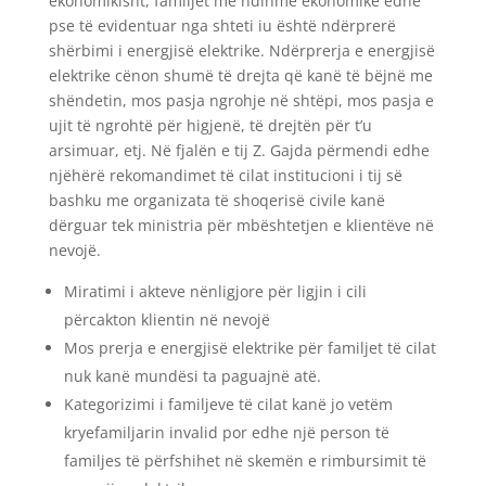
ekonomikisht, familjet me ndihme ekonomike edhe
pse të evidentuar nga shteti iu është ndërprerë
shërbimi i energjisë elektrike. Ndërprerja e energjisë
elektrike cënon shumë të drejta që kanë të bëjnë me
shëndetin, mos pasja ngrohje në shtëpi, mos pasja e
ujit të ngrohtë për higjenë, të drejtën për t’u
arsimuar, etj. Në fjalën e tij Z. Gajda përmendi edhe
njëhërë rekomandimet të cilat institucioni i tij së
bashku me organizata të shoqerisë civile kanë
dërguar tek ministria për mbështetjen e klientëve në
nevojë.
Miratimi i akteve nënligjore për ligjin i cili
përcakton klientin në nevojë
Mos prerja e energjisë elektrike për familjet të cilat
nuk kanë mundësi ta paguajnë atë.
Kategorizimi i familjeve të cilat kanë jo vetëm
kryefamiljarin invalid por edhe një person të
familjes të përfshihet në skemën e rimbursimit të