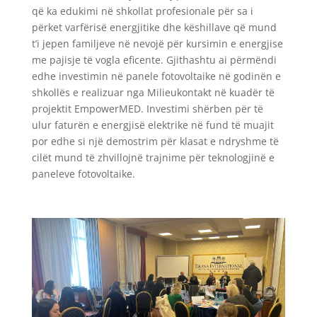
që ka edukimi në shkollat profesionale për sa i
përket varfërisë energjitike dhe këshillave që mund
t’i jepen familjeve në nevojë për kursimin e energjise
me pajisje të vogla eficente. Gjithashtu ai përmëndi
edhe investimin në panele fotovoltaike në godinën e
shkollës e realizuar nga Milieukontakt në kuadër të
projektit EmpowerMED. Investimi shërben për të
ulur faturën e energjisë elektrike në fund të muajit
por edhe si një demostrim për klasat e ndryshme të
cilët mund të zhvillojnë trajnime për teknologjinë e
paneleve fotovoltaike.