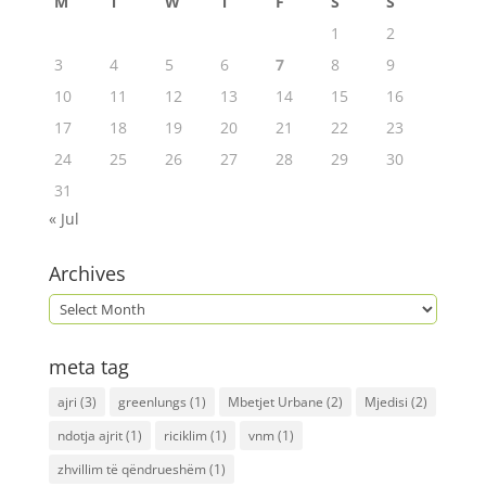
M
T
W
T
F
S
S
1
2
3
4
5
6
7
8
9
10
11
12
13
14
15
16
17
18
19
20
21
22
23
24
25
26
27
28
29
30
31
« Jul
Archives
meta tag
ajri
(3)
greenlungs
(1)
Mbetjet Urbane
(2)
Mjedisi
(2)
ndotja ajrit
(1)
riciklim
(1)
vnm
(1)
zhvillim të qëndrueshëm
(1)