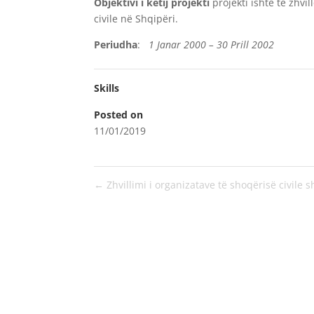
Objektivi i këtij projekti
projekti ishte të zhvi
civile në Shqipëri.
Periudha
:
1 Janar 2000 – 30 Prill 2002
Skills
Posted on
11/01/2019
←
Zhvillimi i organizatave të shoqërisë civile 