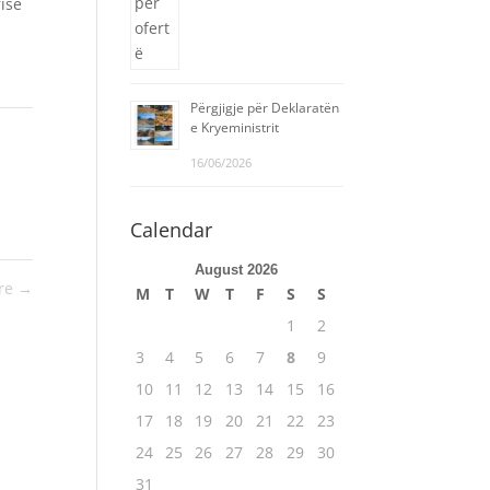
risë
Përgjigje për Deklaratën
e Kryeministrit
16/06/2026
Calendar
August 2026
yre
→
M
T
W
T
F
S
S
1
2
3
4
5
6
7
8
9
10
11
12
13
14
15
16
17
18
19
20
21
22
23
24
25
26
27
28
29
30
31