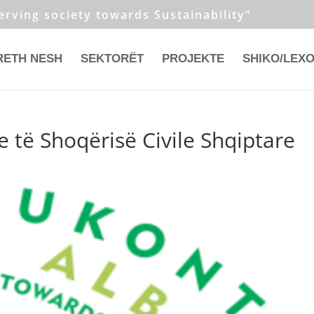
erving society towards Sustainability”
RETH NESH
SEKTORËT
PROJEKTE
SHIKO/LEX
e të Shoqërisë Civile Shqiptare