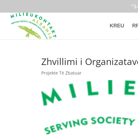
“S
KREU
R
Zhvillimi i Organizatav
Projekte Të Zbatuar