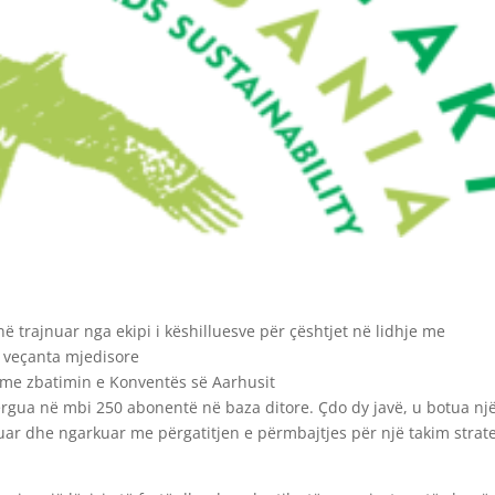
 trajnuar nga ekipi i këshilluesve për çështjet në lidhje me
 veçanta mjedisore
e me zbatimin e Konventës së Aarhusit
ërgua në mbi 250 abonentë në baza ditore. Çdo dy javë, u botua nj
uar dhe ngarkuar me përgatitjen e përmbajtjes për një takim strate