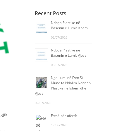
Recent Posts
Ndotja Plastike në
Basenin e Lumit Ishëm
03/07/2026
Ndotja Plastike në
Basenin e Lumit Vjosë
03/07/2026
Nga Lumi në Det: Si
Mund ta Ndalim Ndotjen
Plastike në Ishëm dhe
Vjosë
02/07/2026
ë
gjik
Ftesë për ofertë
19/06/2026