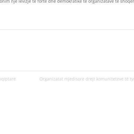
llonim një lëvizje të fortë dhe demokratike të organizatave të shoqë
shqiptare
Organizatat mjedisore drejt komuniteteve të t