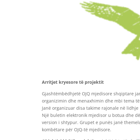
Arritjet kryesore të projektit
Gjashtëmbëdhjetë OJQ mjedisore shqiptare janë
organizimin dhe menaxhimin dhe mbi tema të
Janë organizuar disa takime rajonale në lidhj
Një buletin elektronik mjedisor u botua dhe d
version i shtypur. Grupet e punës janë themel
kombëtare për OJQ-të mjedisore.