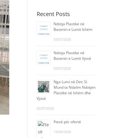
Recent Posts
Ndotja Plastike në
Basenin e Lumit Ishëm
03/07/2026
Ndotja Plastike në
Basenin e Lumit Vjosë
03/07/2026
Nga Lumi në Det: Si
Mund ta Ndalim Ndotjen
Plastike në Ishëm dhe
Vjosë
02/07/2026
Ftesë për ofertë
19/06/2026