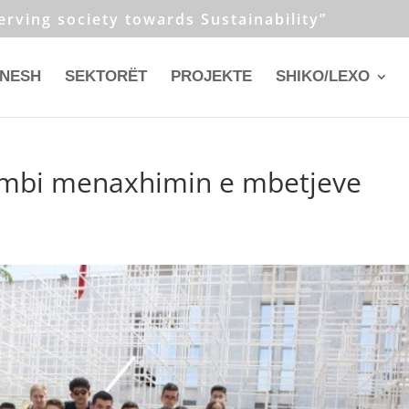
erving society towards Sustainability”
 NESH
SEKTORËT
PROJEKTE
SHIKO/LEXO
mbi menaxhimin e mbetjeve