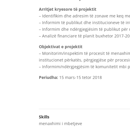
Arritjet kryesore të projektit
– Identifikim dhe adresim të zonave me keq 
– Informim të publikut dhe institucioneve të i
– Informim dhe ndërgjegjësim të publikut pë
– Analizë financiare të planit buxhetor 2017-
Objektivat e projektit
– Monitorim/inspektim të procesit të menaxhim
institucionet përkatës, përgjegjëse për proces
– Informim/ndërgjegjësim të komunitetit mbi 
Periudha:
15 mars-15 tetor 2018
Skills
menaxhimi i mbetjeve