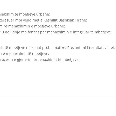
menaxhim të mbetjeve urbane;
nteresuar mbi vendimet e Këshillit Bashkiak Tiranë;
r mirë menaxhimin e mbetjeve urbane;
2019 në lidhje me fondet për menaxhimin e integruar të mbetjeve
it të mbetjeve në zonat problematike. Prezantimi i rezultateve tek
in e menaxhimit të mbetjeve;
procesin e gjenerimit/menaxhimit të mbetjeve.