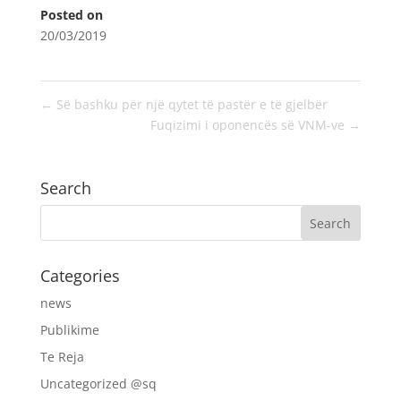
Posted on
20/03/2019
←
Së bashku për një qytet të pastër e të gjelbër
Fuqizimi i oponencës së VNM-ve
→
Search
Categories
news
Publikime
Te Reja
Uncategorized @sq