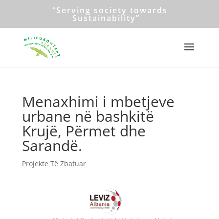
“Serving society towards
Sustainability”
Menaxhimi i mbetjeve
urbane në bashkitë
Krujë, Përmet dhe
Sarandë.
Projekte Të Zbatuar