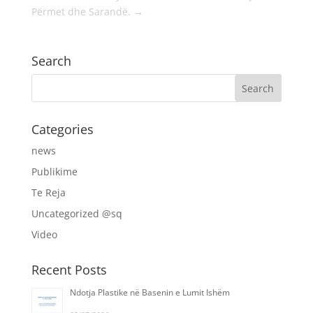
Përmet dhe Sarandë.
→
Search
Categories
news
Publikime
Te Reja
Uncategorized @sq
Video
Recent Posts
Ndotja Plastike në Basenin e Lumit Ishëm