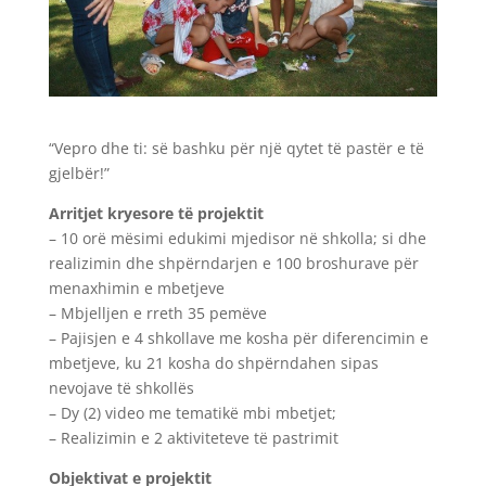
“Vepro dhe ti: së bashku për një qytet të pastër e të
gjelbër!”
Arritjet kryesore të projektit
– 10 orë mësimi edukimi mjedisor në shkolla; si dhe
realizimin dhe shpërndarjen e 100 broshurave për
menaxhimin e mbetjeve
– Mbjelljen e rreth 35 pemëve
– Pajisjen e 4 shkollave me kosha për diferencimin e
mbetjeve, ku 21 kosha do shpërndahen sipas
nevojave të shkollës
– Dy (2) video me tematikë mbi mbetjet;
– Realizimin e 2 aktiviteteve të pastrimit
Objektivat e projektit