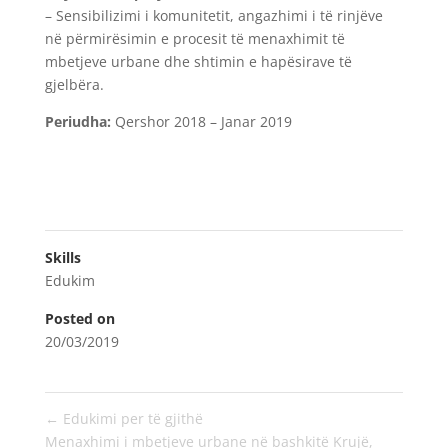
– Sensibilizimi i komunitetit, angazhimi i të rinjëve
në përmirësimin e procesit të menaxhimit të
mbetjeve urbane dhe shtimin e hapësirave të
gjelbëra.
Periudha:
Qershor 2018 – Janar 2019
Skills
Edukim
Posted on
20/03/2019
←
Edukimi per të gjithë
Menaxhimi i mbetjeve urbane në bashkitë Krujë,