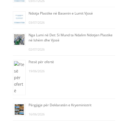
03/07/2026
Ndotja Plastike në Basenin e Lumit Vjosë
03/07/2026
Nga Lumi në Det: Si Mund ta Ndalim Ndotjen Plastike
në Ishëm dhe Vjosë
02/07/2026
Ftesë për ofertë
19/06/2026
Përgjigje për Deklaratën e Kryeministrit
16/06/2026